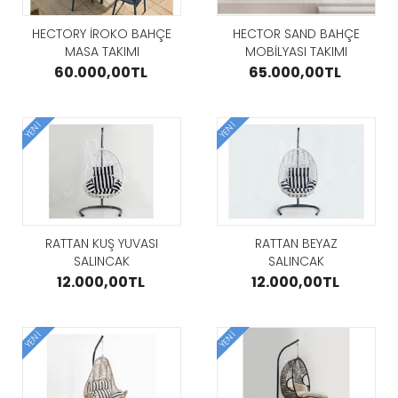
I
TAKIMI
47.200,00TL
000,00TL
80.000,
HECTORY İROKO BAHÇE
HECTOR SAND BAHÇE
GÖZAT
MASA TAKIMI
MOBİLYASI TAKIMI
AT
GÖZAT
60.000,00TL
65.000,00TL
YENI
YENI
ENZA CHESTER
RN LAKE 3
KÖŞE KOLTUK
MODERN L
KLI GENÇ
KAPAKLI G
110.000,00TL
 TAKIMI
ODASI TAK
GÖZAT
000,00TL
80.000,
RATTAN KUŞ YUVASI
RATTAN BEYAZ
SALINCAK
SALINCAK
AT
GÖZAT
12.000,00TL
12.000,00TL
YENI
YENI
GUBA METAL
SANDALYE
İYE
PUANTİYE
7.000,00TL