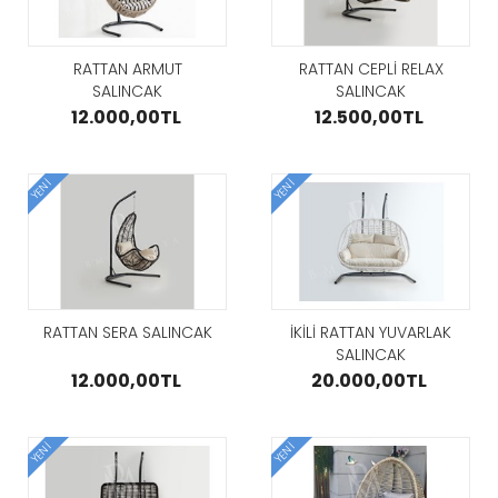
RTY LAKE
COUNRTY 
K ODASI
GÖZAT
BEBEK ODA
I
TAKIMI
RATTAN ARMUT
RATTAN CEPLİ RELAX
000,00TL
85.000,
SALINCAK
SALINCAK
AT
GÖZAT
12.000,00TL
12.500,00TL
YENI
YENI
AREL GRİ YEMEK
ODASI
138.000,00TL
 CEVİZ
GÖZAT
LOCO CEV
K ODASI
YEMEK ODA
I
TAKIMI
RATTAN SERA SALINCAK
İKİLİ RATTAN YUVARLAK
.000,00TL
125.000
SALINCAK
AT
GÖZAT
12.000,00TL
20.000,00TL
YENI
YENI