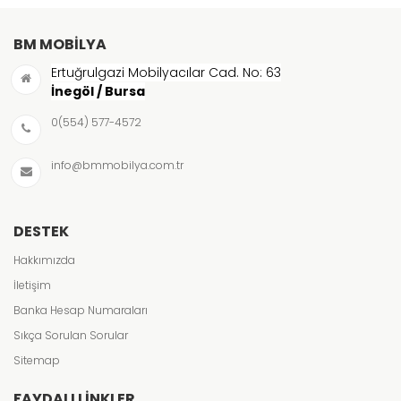
BM MOBILYA
Ertuğrulgazi Mobilyacılar Cad. No: 63
İnegöl / Bursa
0(554) 577-4572
info@bmmobilya.com.tr
DESTEK
Hakkımızda
İletişim
Banka Hesap Numaraları
Sıkça Sorulan Sorular
Sitemap
FAYDALI LINKLER