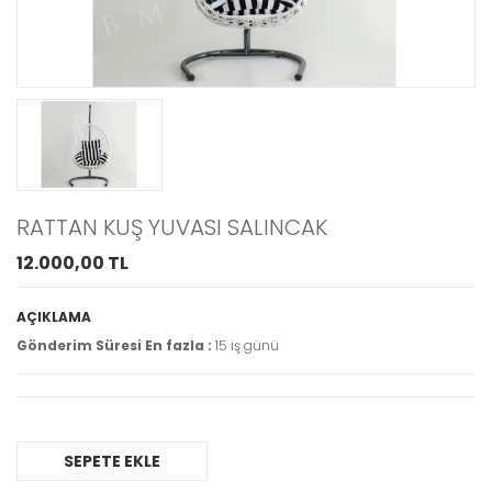
ENZA EKRU
KRAL AVANGARD
YEMEK ODASI
KOLTUK TAKIMI
TAKIMI
160.000TL
120.000TL
GÖZAT
GÖZAT
GOLD LİNE FÜME
MODERN LAKE
YEMEK ODASI
BEBEK ODASI
TAKIMI
TAKIMI
RATTAN KUŞ YUVASI SALINCAK
89.000TL
77.000TL
12.000,00 TL
GÖZAT
GÖZAT
AÇIKLAMA
Gönderim Süresi En fazla :
15 iş günü
SEPETE EKLE