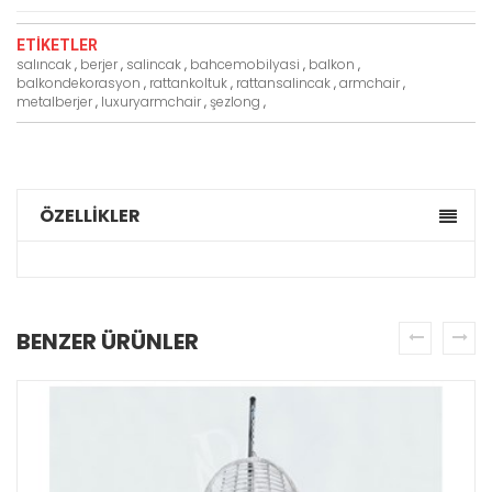
ETIKETLER
salıncak
,
berjer
,
salincak
,
bahcemobilyasi
,
balkon
,
balkondekorasyon
,
rattankoltuk
,
rattansalincak
,
armchair
,
metalberjer
,
luxuryarmchair
,
şezlong
,
ÖZELLİKLER
BENZER ÜRÜNLER
prev
next