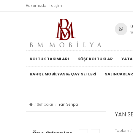
Hakkımızda
İletişim
0
W
KOLTUK TAKIMLARI
KÖŞE KOLTUKLAR
YATA
BAHÇE MOBILYASI& ÇAY SETLERI
SALINCAKLAR
Sehpalar
Yan Sehpa
YAN S
Toplam : 1