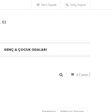
Yeni Üyelik
Giriş Yapın
: 63
GENÇ & ÇOCUK ODALARI
0
( ürün )
Sıralama
Editörün Seçimi