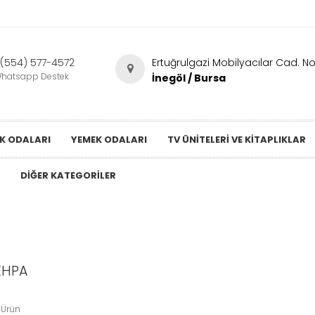
(554) 577-4572
Ertuğrulgazi Mobilyacılar Cad. No
hatsapp Destek
İnegöl / Bursa
K ODALARI
YEMEK ODALARI
TV ÜNITELERI VE KITAPLIKLAR
DIĞER KATEGORILER
EHPA
 Ürün