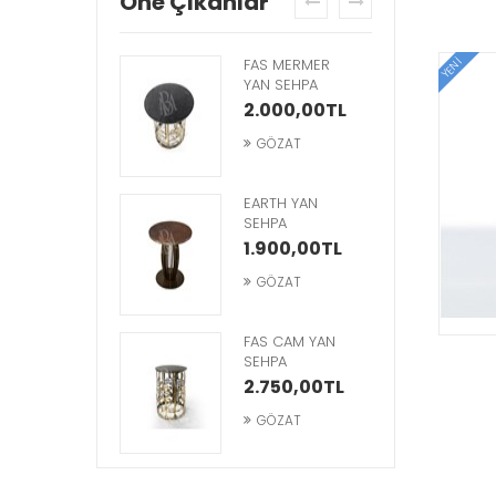
Öne Çıkanlar
prev
next
PACE YAN
FAS MERMER
YENI
EHPA
YAN SEHPA
1.750,00TL
2.000,00TL
GÖZAT
GÖZAT
TOWER YAN
EARTH YAN
EHPA
SEHPA
4.500,00TL
1.900,00TL
GÖZAT
GÖZAT
FAS CAM YAN
SEHPA
2.750,00TL
GÖZAT