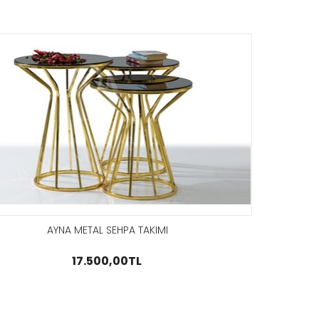
SPACE YAN
FAS MERMER
SEHPA
YAN SEHPA
1.750,00TL
2.000,00TL
GÖZAT
GÖZAT
TOWER YAN
EARTH YAN
SEHPA
SEHPA
4.500,00TL
1.900,00TL
GÖZAT
GÖZAT
FAS CAM YAN
AYNA METAL SEHPA TAKIMI
SEHPA
2.750,00TL
17.500,00TL
GÖZAT