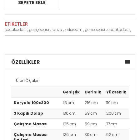
SEPETE EKLE
ETIKETLER
çocukodası
,
gençodası
,
ranza
,
kidsroom
,
gencodasi
,
cocukodasi
,
ÖZELLİKLER
Ürün Ölçüleri
Genişlik
Derinlik
Yükseklik
Karyola 100x200
113 cm
216 cm
110 cm
3 Kapılı Dolap
130 cm
59 cm
200 cm
Çalışma Masası
125 cm
59 cm
77 cm
Çalışma Masası
126 cm
30 cm
52 cm
Ünitesi