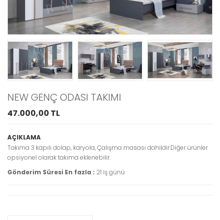
GUBA-NEW
MODERN LAKE 3
SANDALYE
KAPAKLI GENÇ
ODASI TAKIMI
7.000TL
80.000TL
GÖZAT
GÖZAT
RETRO KLASİK
TERRA YEMEK
BERJER
ODASI TAKIMI
25.000TL
135.000TL
NEW GENÇ ODASI TAKIMI
GÖZAT
GÖZAT
47.000,00 TL
AÇIKLAMA
Takıma 3 kapılı dolap, karyola, Çalışma masası dahildir.Diğer ürünler
opsiyonel olarak takıma eklenebilir.
Gönderim Süresi En fazla :
21 iş günü