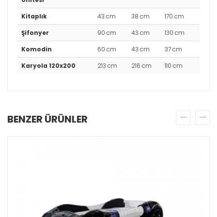
Kitaplık
43 cm
38 cm
170 cm
Şifonyer
90 cm
43 cm
130 cm
Komodin
60 cm
43 cm
37 cm
Karyola 120x200
213 cm
216 cm
110 cm
BENZER ÜRÜNLER
prev
next