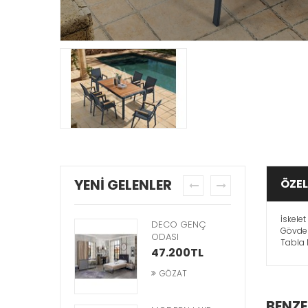
YENİ GELENLER
ÖZEL
prev
next
İskele
UBA METAL
DECO GENÇ
Gövde 
ANDALYE
ODASI
Tabla 
7.000TL
47.200TL
GÖZAT
GÖZAT
BENZE