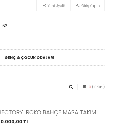
Yeni Üyelik
Giriş Yapın
: 63
GENÇ & ÇOCUK ODALARI
0
( ürün )
HECTORY İROKO BAHÇE MASA TAKIMI
0.000,00 TL