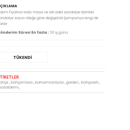
ÇIKLAMA
akım Fiyatına iroko masa ve altı adet sandalye dahildir
andalye sayısı isteğe göre değişebilir.Şampanya rengi de
ardır.
önderim Süresi En fazla :
30 iş günü
TÜKENDİ
TIKETLER
ahçe
,
bahçemasa
,
bahcemobilyasi
,
garden
,
bahçeseti
,
asatakımı
,