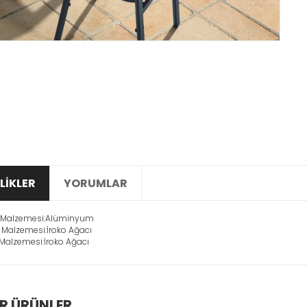
LİKLER
YORUMLAR
t Malzemesi:Alüminyum
GUBA METAL
DECO GENÇ
Malzemesi:İroko Ağacı
SANDALYE
ODASI
Malzemesi:İroko Ağacı
7.000TL
47.200TL
GÖZAT
GÖZAT
R ÜRÜNLER