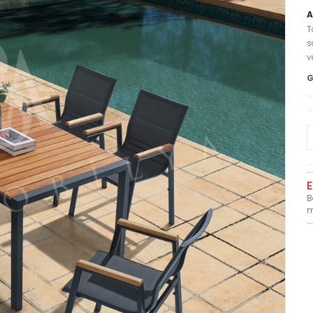
A
T
s
v
G
E
B
m