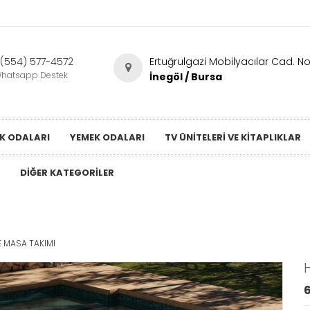
(554) 577-4572
Ertuğrulgazi Mobilyacılar Cad. No
hatsapp Destek
İnegöl / Bursa
K ODALARI
YEMEK ODALARI
TV ÜNITELERI VE KITAPLIKLAR
DIĞER KATEGORILER
 MASA TAKIMI
6