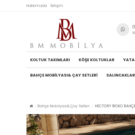
Hakkımızda
İletişim
0
W
KOLTUK TAKIMLARI
KÖŞE KOLTUKLAR
YATA
BAHÇE MOBILYASI& ÇAY SETLERI
SALINCAKLAR
Bahçe Mobilyası& Çay Setleri
HECTORY İROKO BAHÇE