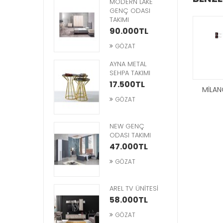
İLANO METAL
MODERN LAKE
ANDALYE
GENÇ ODASI
TAKIMI
7.000TL
90.000TL
GÖZAT
GÖZAT
ATTAN ARMUT
AYNA METAL
ALINCAK
SEHPA TAKIMI
GÖZAT
GÖZAT
12.000TL
17.500TL
A-NEW SANDALYE
GUBA METAL SANDALYE
MİLAN
GÖZAT
GÖZAT
7.000TL
7.000TL
ETRO KLASİK
NEW GENÇ
ERJER
ODASI TAKIMI
25.000TL
47.000TL
GÖZAT
GÖZAT
İRİLLİA LUXURY
AREL TV ÜNİTESİ
OLTUK TAKIMI
58.000TL
155.000TL
GÖZAT