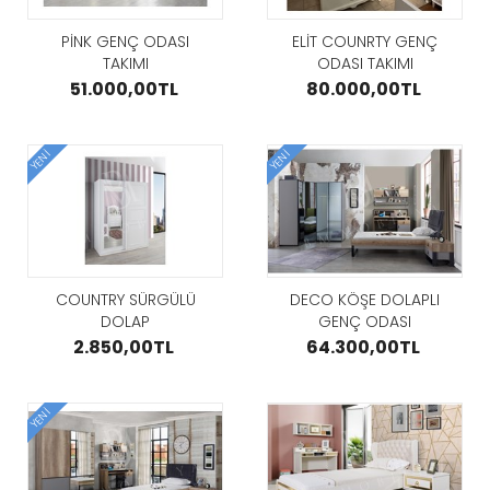
YEMEK ODASI
000,00TL
97.000,
TAKIMI
PİNK GENÇ ODASI
ELİT COUNRTY GENÇ
AT
GÖZAT
120.000,00TL
TAKIMI
ODASI TAKIMI
51.000,00TL
80.000,00TL
GÖZAT
YENI
YENI
 KLASİK
RETRO KLA
ER
BERJER
PİNK GENÇ
000,00TL
25.000,
ODASI TAKIMI
AT
GÖZAT
51.000,00TL
COUNTRY SÜRGÜLÜ
DECO KÖŞE DOLAPLI
DOLAP
GENÇ ODASI
GÖZAT
2.850,00TL
64.300,00TL
YENI
PARÇA
BEŞ PARÇA
 VE ZİGON
ORTA VE 
 TAKIMI
RATTAN KUŞ
SEHPA TAK