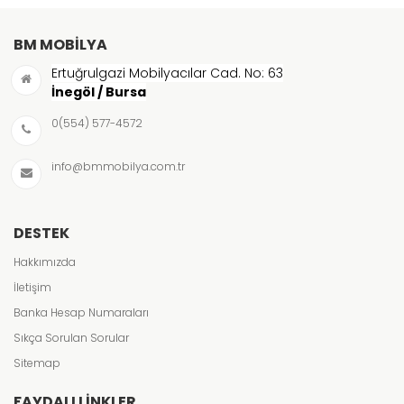
BM MOBILYA
Ertuğrulgazi Mobilyacılar Cad. No: 63
İnegöl / Bursa
0(554) 577-4572
info@bmmobilya.com.tr
DESTEK
Hakkımızda
İletişim
Banka Hesap Numaraları
Sıkça Sorulan Sorular
Sitemap
FAYDALI LINKLER