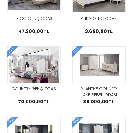
YUVASI
000,00TL
25.000,
SALINCAK
AT
GÖZAT
12.000,00TL
DECO GENÇ ODASI
ANKA GENÇ ODASI
GÖZAT
47.200,00TL
3.660,00TL
YENI
YENI
A YEMEK
TERRA YEM
 TAKIMI
ODASI TAK
RATTAN CEPLİ
.000,00TL
135.000
RELAX SALINCAK
AT
GÖZAT
12.500,00TL
GÖZAT
COUNTRY GENÇ ODASI
PUANTİYE COUNRTY
LAKE BEBEK ODASI
TAKIMI
70.000,00TL
85.000,00TL
YENI
YENI