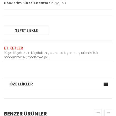
Gönderim Süresi En fazla :
21 iş günü
SEPETE EKLE
ETIKETLER
köşe
,
köşekoltuk
,
köşetakımı
,
cornersofa
,
corner
,
ketenkoltuk
,
modernkoltuk
,
modernköşe
,
ÖZELLİKLER
BENZER ÜRÜNLER