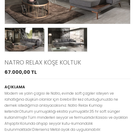
NOX YEMEK
AURA KÖŞE
ODASI TAKIMI
DOLAP
97.000TL
165.000TL
GÖZAT
GÖZAT
PUANTİYE
DART GENÇ
COUNRTY LAKE
ODASI
BEBEK ODASI
NATRO RELAX KÖŞE KOLTUK
53.000TL
TAKIMI
85.000TL
GÖZAT
67.000,00 TL
GÖZAT
AÇIKLAMA
Modern ve yalın çizgisi ile Natro, evinde soft çizgiler isteyen ve
rahatlığına düşkün olanlar için birebir.Bir kez oturduğunuzda ne
demek istediğimizi anlayacaksınız. Natro Relax Kumaşı
ketendir.Oturum yumuşaklığı ekstra yumuşaktır.35 hr soft sünger
kullanılmıştır.Tüm minderleri seyyar ve fermuarlıdır.Kasası ve ayakları
Ahşaptır.Kolunda ahşap seyyar kutu-kumandalık
bulunmaktadır.Dilerseniz Metal ayak da uygulanabilir.