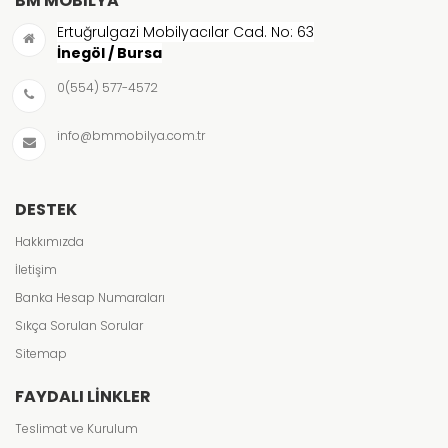
BM MOBILYA
Ertuğrulgazi Mobilyacılar Cad. No: 63
İnegöl / Bursa
0(554) 577-4572
info@bmmobilya.com.tr
DESTEK
Hakkımızda
İletişim
Banka Hesap Numaraları
Sıkça Sorulan Sorular
Sitemap
FAYDALI LINKLER
Teslimat ve Kurulum